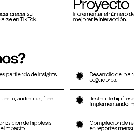
Proyecto
acer crecer su
Incrementar el número de
arse en TikTok.
mejorar la interacción.
mos?
¿Cómo lo
es partiendo de insights
Desarrollo del pla
seguidores.
puesto, audiencia, línea
Testeo de hipótes
implementando met
orización de hipótesis
Compilación de re
 e impacto.
en reportes mensua