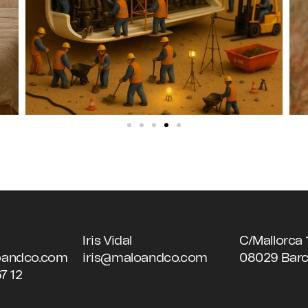
Iris Vidal
C/Mallorca 
oandco.com
iris@maloandco.com
08029 Barc
7 12